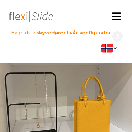
Bygg dine
skyvedører i vår konfigurator